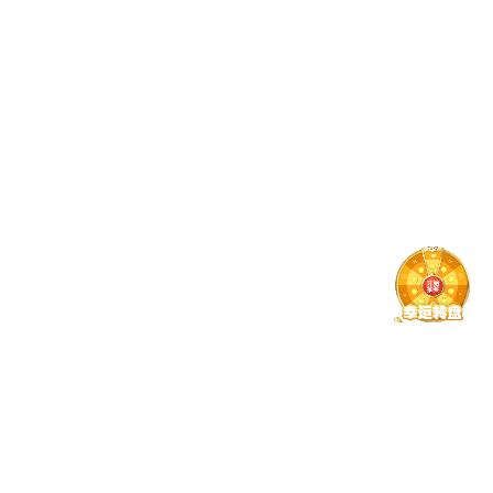
3、战术灵活性与执行力
第三点是战术灵活性与执行力，这是现代足球成功的重要组
成部分。利物浦主帅克洛普以其战术灵活性而闻名，他善于
根据不同对手调整战术布置。例如，对于技术型球队，他往
往会采用高位逼抢策略，而面对身体对抗强劲的球队，则可
能选择更加稳健的防守反击方式。
这种灵活性使得球队能针对不同对手制定专属方案，提高胜
算。同时，全队上下高度执行教练指令也是确保战术成功实
施的重要因素。在训练中，通过不断磨合，让球员们熟悉不
同战术思路，从而提高临场应变能力，是克洛普的一贯做
法。
此外，在比赛过程中，如果出现意外情况，例如主力球员受
伤或红牌罚下，克洛普也能够迅速作出调整，使其他球员快