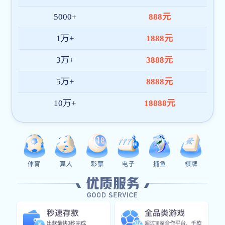
轻才俊，这为教练提供了丰富的战术选择。例如，在前场，
萨拉赫、迪亚斯等人可以轮换出场，而中场则有法比尼奥和
亨德森等老将支撑，这种深厚的替补力量使得球队不易受到
伤病影响。
其次，随着青训体系的发展，越来越多年轻球员被提拔至一
线队，他们不仅能迅速融入球队，还能提供新的活力。在比
赛密集期，这样的人才储备尤为重要，可以有效缓解主力球
员的疲劳，从而保证整体竞技状态。
最后，阵容深度还表现在防线位置上。目前，利物浦拥有包
括范戴克和阿诺德等在内的一流后卫，他们能够应对各种风
格的进攻。而且，在关键时刻，不同位置上的替补也能够保
持防线稳固。因此，合理利用阵容资源，将是利物浦争取佳
绩的重要策略之一。